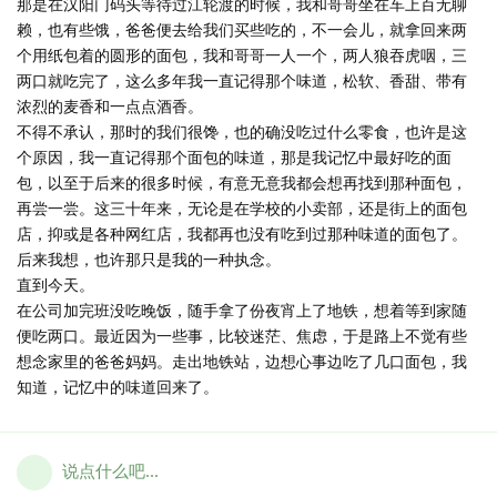
那是在汉阳门码头等待过江轮渡的时候，我和哥哥坐在车上百无聊
赖，也有些饿，爸爸便去给我们买些吃的，不一会儿，就拿回来两
个用纸包着的圆形的面包，我和哥哥一人一个，两人狼吞虎咽，三
两口就吃完了，这么多年我一直记得那个味道，松软、香甜、带有
浓烈的麦香和一点点酒香。
不得不承认，那时的我们很馋，也的确没吃过什么零食，也许是这
个原因，我一直记得那个面包的味道，那是我记忆中最好吃的面
包，以至于后来的很多时候，有意无意我都会想再找到那种面包，
再尝一尝。这三十年来，无论是在学校的小卖部，还是街上的面包
店，抑或是各种网红店，我都再也没有吃到过那种味道的面包了。
后来我想，也许那只是我的一种执念。
直到今天。
在公司加完班没吃晚饭，随手拿了份夜宵上了地铁，想着等到家随
便吃两口。最近因为一些事，比较迷茫、焦虑，于是路上不觉有些
想念家里的爸爸妈妈。走出地铁站，边想心事边吃了几口面包，我
知道，记忆中的味道回来了。
说点什么吧...