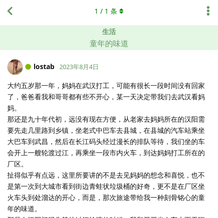
1
/
1
条
生活
童年的味道
lostab
2023年8月4日
大约五岁那一年，妈妈在武汉打工，可能有很长一段时间没有回家
了，爸爸看我和哥哥都有些不开心，某一天决定带我们去武汉看妈
妈。
那还是九十年代初，远没有现在方便，从老家去妈妈所在的汉阳需
要先走几里路到乡镇，坐老式中巴车去县城，在县城的汽车站乘坐
大巴车到武昌，然后在长江码头经过漫长的排队等待，我们坐的车
会开上一艘轮渡过江，再乘坐一段市内火车，到达妈妈打工所在的
厂区。
扯得似乎有点远，这里所要讲的不是去见妈妈的想念和喜悦，也不
是第一次到大城市看到街边青蛙状垃圾桶的好奇，更不是在厂区坐
火车头到处溜达的开心，而是，那次旅途带给我一种刻骨铭心的童
年的味道。